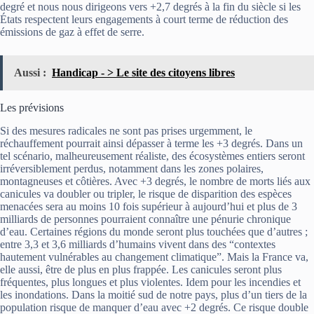
degré et nous nous dirigeons vers +2,7 degrés à la fin du siècle si les
États respectent leurs engagements à court terme de réduction des
émissions de gaz à effet de serre.
Aussi :
Handicap - > Le site des citoyens libres
Les prévisions
Si des mesures radicales ne sont pas prises urgemment, le
réchauffement pourrait ainsi dépasser à terme les +3 degrés. Dans un
tel scénario, malheureusement réaliste, des écosystèmes entiers seront
irréversiblement perdus, notamment dans les zones polaires,
montagneuses et côtières. Avec +3 degrés, le nombre de morts liés aux
canicules va doubler ou tripler, le risque de disparition des espèces
menacées sera au moins 10 fois supérieur à aujourd’hui et plus de 3
milliards de personnes pourraient connaître une pénurie chronique
d’eau. Certaines régions du monde seront plus touchées que d’autres ;
entre 3,3 et 3,6 milliards d’humains vivent dans des “contextes
hautement vulnérables au changement climatique”. Mais la France va,
elle aussi, être de plus en plus frappée. Les canicules seront plus
fréquentes, plus longues et plus violentes. Idem pour les incendies et
les inondations. Dans la moitié sud de notre pays, plus d’un tiers de la
population risque de manquer d’eau avec +2 degrés. Ce risque double