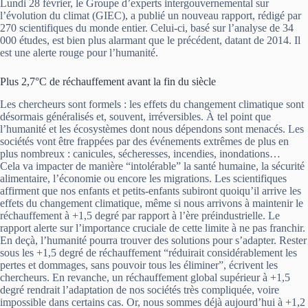
Lundi 28 février, le Groupe d’experts intergouvernemental sur
l’évolution du climat (GIEC), a publié un nouveau rapport, rédigé par
270 scientifiques du monde entier. Celui-ci, basé sur l’analyse de 34
000 études, est bien plus alarmant que le précédent, datant de 2014. Il
est une alerte rouge pour l’humanité.
Plus 2,7°C de réchauffement avant la fin du siècle
Les chercheurs sont formels : les effets du changement climatique sont
désormais généralisés et, souvent, irréversibles. À tel point que
l’humanité et les écosystèmes dont nous dépendons sont menacés. Les
sociétés vont être frappées par des événements extrêmes de plus en
plus nombreux : canicules, sécheresses, incendies, inondations…
Cela va impacter de manière “intolérable” la santé humaine, la sécurité
alimentaire, l’économie ou encore les migrations. Les scientifiques
affirment que nos enfants et petits-enfants subiront quoiqu’il arrive les
effets du changement climatique, même si nous arrivons à maintenir le
réchauffement à +1,5 degré par rapport à l’ère préindustrielle. Le
rapport alerte sur l’importance cruciale de cette limite à ne pas franchir.
En deçà, l’humanité pourra trouver des solutions pour s’adapter. Rester
sous les +1,5 degré de réchauffement “réduirait considérablement les
pertes et dommages, sans pouvoir tous les éliminer”, écrivent les
chercheurs. En revanche, un réchauffement global supérieur à +1,5
degré rendrait l’adaptation de nos sociétés très compliquée, voire
impossible dans certains cas. Or, nous sommes déjà aujourd’hui à +1,2