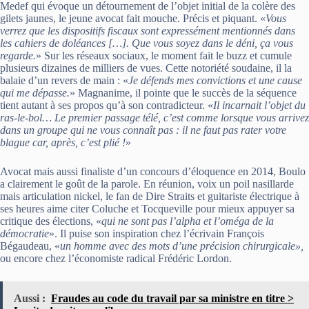
Medef qui évoque un détournement de l’objet initial de la colère des
gilets jaunes, le jeune avocat fait mouche. Précis et piquant. «
Vous
verrez que les dispositifs fiscaux sont expressément mentionnés dans
les cahiers de doléances […]. Que vous soyez dans le déni, ça vous
regarde.
» Sur les réseaux sociaux, le moment fait le buzz et cumule
plusieurs dizaines de milliers de vues. Cette notoriété soudaine, il la
balaie d’un revers de main : «
Je défends mes convictions et une cause
qui me dépasse.
» Magnanime, il pointe que le succès de la séquence
tient autant à ses propos qu’à son contradicteur. «
Il incarnait l’objet du
ras-le-bol… Le premier passage télé, c’est comme lorsque vous arrivez
dans un groupe qui ne vous connaît pas : il ne faut pas rater votre
blague car, après, c’est plié !
»
Avocat mais aussi finaliste d’un concours d’éloquence en 2014, Boulo
a clairement le goût de la parole. En réunion, voix un poil nasillarde
mais articulation nickel, le fan de Dire Straits et guitariste électrique à
ses heures aime citer Coluche et Tocqueville pour mieux appuyer sa
critique des élections, «
qui ne sont pas l’alpha et l’oméga de la
démocratie
». Il puise son inspiration chez l’écrivain François
Bégaudeau, «
un homme avec des mots d’une précision chirurgicale»,
ou encore chez l’économiste radical Frédéric Lordon.
Aussi :
Fraudes au code du travail par sa ministre en titre >