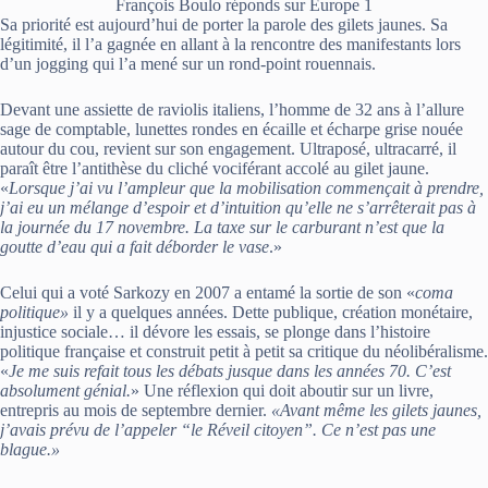
François Boulo réponds sur Europe 1
Sa priorité est aujourd’hui de porter la parole des gilets jaunes. Sa
légitimité, il l’a gagnée en allant à la rencontre des manifestants lors
d’un jogging qui l’a mené sur un rond-point rouennais.
Devant une assiette de raviolis italiens, l’homme de 32 ans à l’allure
sage de comptable, lunettes rondes en écaille et écharpe grise nouée
autour du cou, revient sur son engagement. Ultraposé, ultracarré, il
paraît être l’antithèse du cliché vociférant accolé au gilet jaune.
«
Lorsque j’ai vu l’ampleur que la mobilisation commençait à prendre,
j’ai eu un mélange d’espoir et d’intuition qu’elle ne s’arrêterait pas à
la journée du 17 novembre. La taxe sur le carburant n’est que la
goutte d’eau qui a fait déborder le vase
.»
Celui qui a voté Sarkozy en 2007 a entamé la sortie de son «
coma
politique»
il y a quelques années. Dette publique, création monétaire,
injustice sociale… il dévore les essais, se plonge dans l’histoire
politique française et construit petit à petit sa critique du néolibéralisme.
«
Je me suis refait tous les débats jusque dans les années 70. C’est
absolument génial.
» Une réflexion qui doit aboutir sur un livre,
entrepris au mois de septembre dernier.
«Avant même les gilets jaunes,
j’avais prévu de l’appeler “le Réveil citoyen”. Ce n’est pas une
blague.»