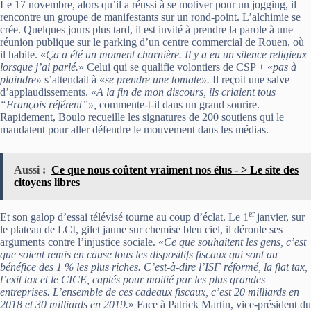
Le 17 novembre, alors qu’il a réussi à se motiver pour un jogging, il
rencontre un groupe de manifestants sur un rond-point. L’alchimie se
crée. Quelques jours plus tard, il est invité à prendre la parole à une
réunion publique sur le parking d’un centre commercial de Rouen, où
il habite. «
Ça a été un moment charnière. Il y a eu un silence religieux
lorsque j’ai parlé.
» Celui qui se qualifie volontiers de CSP + «
pas à
plaindre»
s’attendait à «
se prendre une tomate».
Il reçoit une salve
d’applaudissements. «
A la fin de mon discours, ils criaient tous
“François référent”»,
commente-t-il dans un grand sourire.
Rapidement, Boulo recueille les signatures de 200 soutiens qui le
mandatent pour aller défendre le mouvement dans les médias.
Aussi :
Ce que nous coûtent vraiment nos élus - > Le site des
citoyens libres
er
Et son galop d’essai télévisé tourne au coup d’éclat. Le 1
janvier, sur
le plateau de LCI, gilet jaune sur chemise bleu ciel, il déroule ses
arguments contre l’injustice sociale. «
Ce que souhaitent les gens, c’est
que soient remis en cause tous les dispositifs fiscaux qui sont au
bénéfice des 1 % les plus riches. C’est-à-dire l’ISF réformé, la flat tax,
l’exit tax et le CICE, captés pour moitié par les plus grandes
entreprises. L’ensemble de ces cadeaux fiscaux, c’est 20 milliards en
2018 et 30 milliards en 2019.
» Face à Patrick Martin, vice-président du